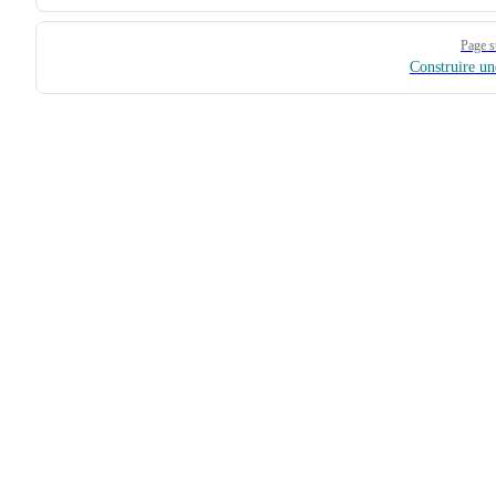
Page s
Construire un