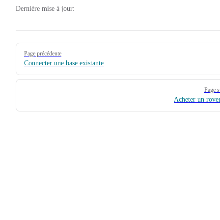
Dernière mise à jour:
Pager
Page précédente
Connecter une base existante
Page s
Acheter un rov