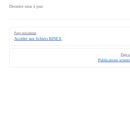
Dernière mise à jour:
Pager
Page précédente
Accéder aux fichiers RINEX
Page s
Publications scienti