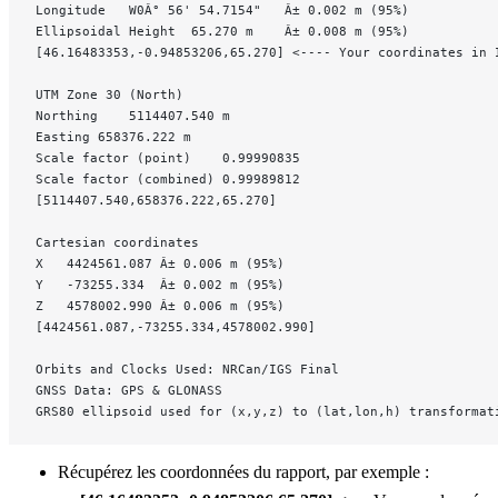
Longitude	W0Â° 56' 54.7154"	Â± 0.002 m (95%)
Ellipsoidal Height	65.270 m	Â± 0.008 m (95%)
[46.16483353,-0.94853206,65.270] <---- Your coordinates in 
UTM Zone 30 (North)
Northing	5114407.540 m
Easting	658376.222 m
Scale factor (point)	0.99990835
Scale factor (combined)	0.99989812
[5114407.540,658376.222,65.270]
Cartesian coordinates
X	4424561.087	Â± 0.006 m (95%)
Y	-73255.334	Â± 0.002 m (95%)
Z	4578002.990	Â± 0.006 m (95%)
[4424561.087,-73255.334,4578002.990]
Orbits and Clocks Used: NRCan/IGS Final
GNSS Data: GPS & GLONASS
GRS80 ellipsoid used for (x,y,z) to (lat,lon,h) transformat
Récupérez les coordonnées du rapport, par exemple :