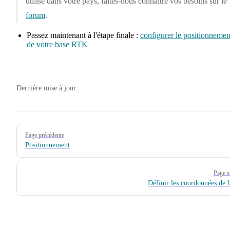
utilisé dans votre pays, faites-nous connaître vos besoins sur le
forum
.
Passez maintenant à l'étape finale :
configurer le positionnemen
de votre base RTK
Dernière mise à jour:
Pager
Page précédente
Positionnement
Page s
Définir les coordonnées de l