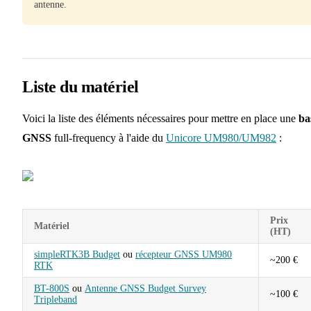
antenne.
Liste du matériel
Voici la liste des éléments nécessaires pour mettre en place une
ba
GNSS
full-frequency à l'aide du
Unicore UM980/UM982
:
Prix
Matériel
(HT)
simpleRTK3B Budget
ou
récepteur GNSS UM980
~200 €
RTK
BT-800S
ou
Antenne GNSS Budget Survey
~100 €
Tripleband