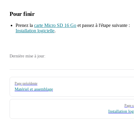
Pour finir
Prenez la
carte Micro SD 16 Go
et passez à l'étape suivante :
Installation logicielle
.
Dernière mise à jour:
Pager
Page précédente
Matériel et assemblage
Page s
Installation log