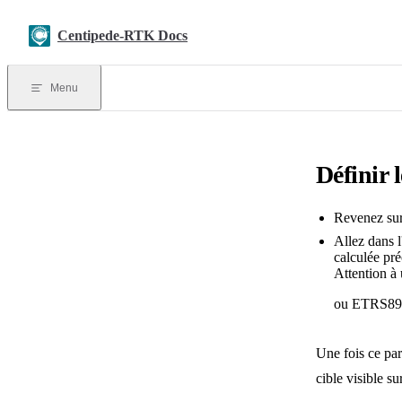
Skip to content
Centipede-RTK Docs
Menu
Définir 
Revenez sur
Allez dans 
calculée p
Attention à 
ou ETRS89 
Une fois ce par
cible visible su