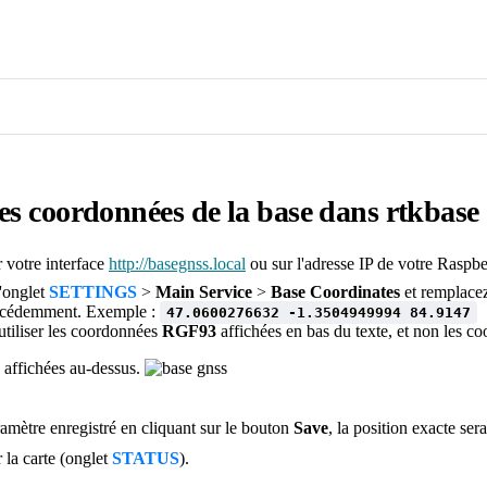
les coordonnées de la base dans rtkbase
 votre interface
http://basegnss.local
ou sur l'adresse IP de votre Raspbe
l'onglet
SETTINGS
>
Main Service
>
Base Coordinates
et remplacez 
récédemment. Exemple :
47.0600276632 -1.3504949994 84.9147
utiliser les coordonnées
RGF93
affichées en bas du texte, et non les
affichées au-dessus.
amètre enregistré en cliquant sur le bouton
Save
, la position exacte ser
r la carte (onglet
STATUS
).