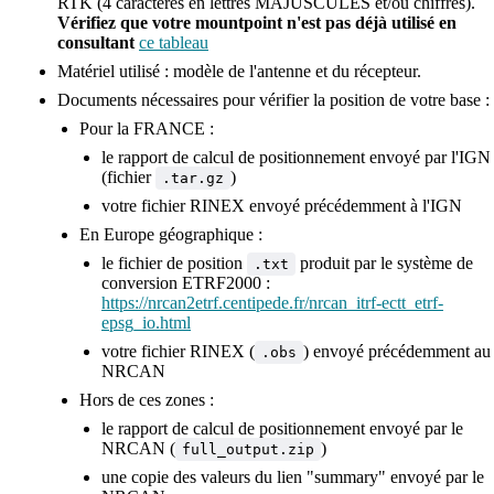
RTK (4 caractères en lettres MAJUSCULES et/ou chiffres).
Vérifiez que votre mountpoint n'est pas déjà utilisé en
consultant
ce tableau
Matériel utilisé : modèle de l'antenne et du récepteur.
Documents nécessaires pour vérifier la position de votre base :
Pour la FRANCE :
le rapport de calcul de positionnement envoyé par l'IGN
(fichier
)
.tar.gz
votre fichier RINEX envoyé précédemment à l'IGN
En Europe géographique :
le fichier de position
produit par le système de
.txt
conversion ETRF2000 :
https://nrcan2etrf.centipede.fr/nrcan_itrf-ectt_etrf-
epsg_io.html
votre fichier RINEX (
) envoyé précédemment au
.obs
NRCAN
Hors de ces zones :
le rapport de calcul de positionnement envoyé par le
NRCAN (
)
full_output.zip
une copie des valeurs du lien "summary" envoyé par le