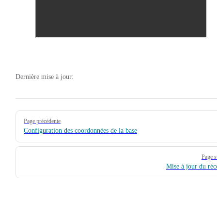
Dernière mise à jour:
Pager
Page précédente
Configuration des coordonnées de la base
Page s
Mise à jour du réc